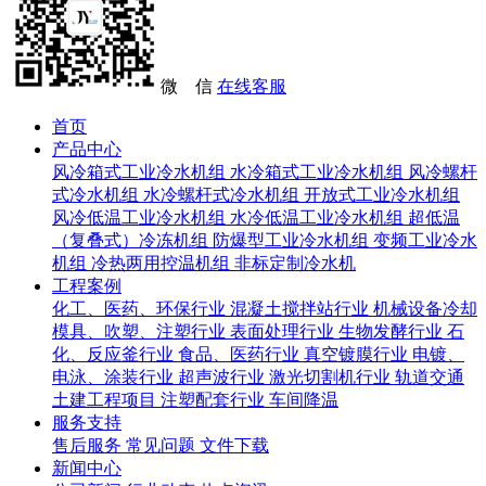
微 信
在线客服
首页
产品中心
风冷箱式工业冷水机组
水冷箱式工业冷水机组
风冷螺杆
式冷水机组
水冷螺杆式冷水机组
开放式工业冷水机组
风冷低温工业冷水机组
水冷低温工业冷水机组
超低温
（复叠式）冷冻机组
防爆型工业冷水机组
变频工业冷水
机组
冷热两用控温机组
非标定制冷水机
工程案例
化工、医药、环保行业
混凝土搅拌站行业
机械设备冷却
模具、吹塑、注塑行业
表面处理行业
生物发酵行业
石
化、反应釜行业
食品、医药行业
真空镀膜行业
电镀、
电泳、涂装行业
超声波行业
激光切割机行业
轨道交通
土建工程项目
注塑配套行业
车间降温
服务支持
售后服务
常见问题
文件下载
新闻中心