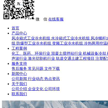
微 信
在线客服
首页
产品中心
风冷箱式工业冷水机组
水冷箱式工业冷水机组
风冷螺杆
组
防爆型工业冷水机组
变频工业冷水机组
冷热两用控温
工程案例
化工、医药、环保行业
混凝土搅拌站行业
机械设备冷却
声波行业
激光切割机行业
轨道交通土建工程项目
注塑配
服务支持
售后服务
常见问题
文件下载
新闻中心
公司新闻
行业动态
热点资讯
关于我们
公司介绍
企业文化
公司环境
联系我们