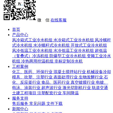
微 信
在线客服
首页
产品中心
风冷箱式工业冷水机组
水冷箱式工业冷水机组
风冷螺杆
式冷水机组
水冷螺杆式冷水机组
开放式工业冷水机组
风冷低温工业冷水机组
水冷低温工业冷水机组
超低温
（复叠式）冷冻机组
防爆型工业冷水机组
变频工业冷水
机组
冷热两用控温机组
非标定制冷水机
工程案例
化工、医药、环保行业
混凝土搅拌站行业
机械设备冷却
模具、吹塑、注塑行业
表面处理行业
生物发酵行业
石
化、反应釜行业
食品、医药行业
真空镀膜行业
电镀、
电泳、涂装行业
超声波行业
激光切割机行业
轨道交通
土建工程项目
注塑配套行业
车间降温
服务支持
售后服务
常见问题
文件下载
新闻中心